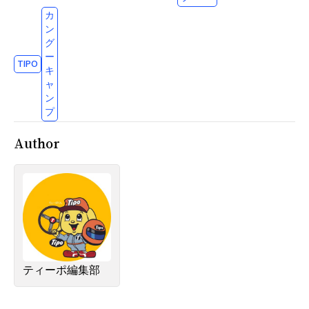
カ
ン
グ
ー
TIPO
キ
ャ
ン
プ
Author
ティーポ編集部