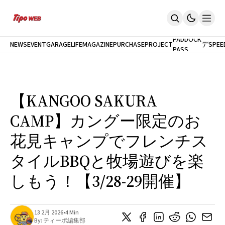
最
新
モ
PADDOCK
NEWS
EVENT
GARAGELIFE
MAGAZINE
PURCHASEPROJECT
デ
SPEE
PASS
Home
ル
News
試
イベント
乗
PaddockPASS
最新モデル試乗
【KANGOO SAKURA
GarageLife
定期購読
CAMP】カングー限定のお
雑誌
メルマガ登録
花見キャンプでフレンチス
新規会員登録
タイルBBQと牧場遊びを楽
ログイン
しもう！【3/28-29開催】
13 2月 2026
•
4 Min
By:
ティーポ編集部