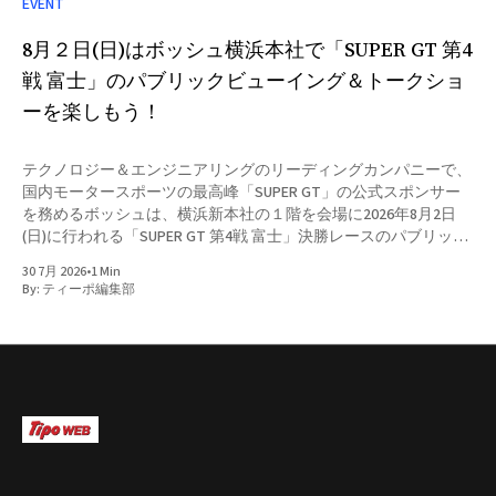
EVENT
8月２日(日)はボッシュ横浜本社で「SUPER GT 第4
戦 富士」のパブリックビューイング＆トークショ
ーを楽しもう！
テクノロジー＆エンジニアリングのリーディングカンパニーで、
国内モータースポーツの最高峰「SUPER GT」の公式スポンサー
を務めるボッシュは、横浜新本社の１階を会場に2026年8月2日
(日)に行われる「SUPER GT 第4戦 富士」決勝レースのパブリック
ビューイングを開催する。併せてレーシングドライバーの平手晃
30 7月 2026
•
1 Min
平選手と余郷 敦選手を迎えたトークショーや、キッズ向けのバ
By:
ティーポ編集部
ルーンアートを実施するとともに、ボッシュ本社に隣接するボッ
シュ ホール1階のギャラリーにて「Bosch × SUPER GT 写真展」も
開催するとのこと。 【イベント概要】 SUPER GT 第4戦 パブリッ
クビューイング at ボッシュ本社 supported by J SPORTS 開催日
時： 2026年8月2日（日）12:30～16:30（12:00開場）※予定 12:30
～ トークショー 13: