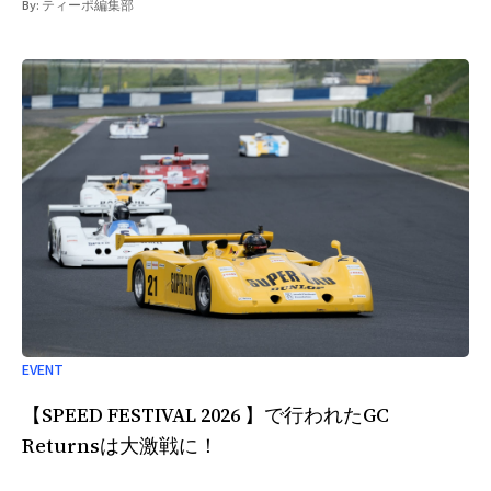
By:
ティーポ編集部
マを表現してまいります。 「サステナブルで多様なモビリティ
ライフ!! 過去〜現在〜そして未来ヘリテージに触れ、心躍らせる
未来へ」を全体コンセプトとし、自動車の歩んできた歴史と、こ
れから向かう未来の姿を一堂にお楽しみいただけるイベントで
す。 イベント内容 会場では、各種環境対応車両をはじめとする
新型車両の展示および試乗会、ヴィンテージ車両の展示、そして
モビリティを通じたライフスタイル提案（アウトドア・ペット・
ゴルフなど）を予定しております。 ご来場のお子さまから大人
まで、それぞれの視点でさまざまな楽しみ方をしていただけるイ
ベントとなっております。
EVENT
【SPEED FESTIVAL 2026 】で行われたGC
Returnsは大激戦に！