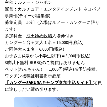
主催：ルノー・ジャポン
運営：カルチュア・エンタテインメント ネコパブ
事業部(ティーポ編集部)
募集定員：50組（入場はルノー・カングーに限り
ます）
参加料金：
成田ゆめ牧場
入場券付き
カングー１台＋大人１名＝15,000円(税込)
ご同伴大人１名＝6,000円(税込)
お子さま(4歳から小学生以下)＝3,000円(税込)
3歳以下無料 ※BBQのご提供はありません
ペット(わんちゃん）＝1,000円(税込)※予防接種、
ワクチン接種証明書提示必須
【カングーSAKURAキャンプ参加申込サイト】
定員
に達ししだい締め切ります。