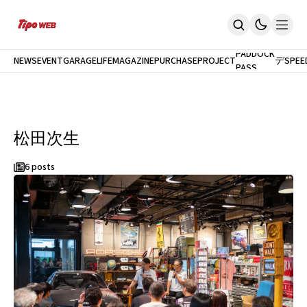
最
新
モ
PADDOCK
NEWS
EVENT
GARAGELIFE
MAGAZINE
PURCHASEPROJECT
デ
SPEE
PASS
Home
ル
News
試
イベント
乗
PaddockPASS
最新モデル試乗
松田次生
GarageLife
定期購読
雑誌
6 posts
メルマガ登録
新規会員登録
ログイン