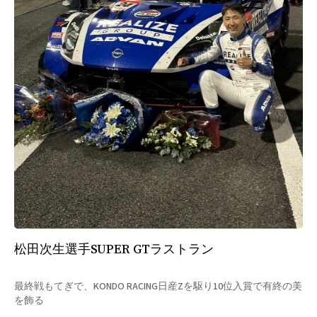
松田次生選手SUPER GTラストラン
最終戦もてぎで、KONDO RACING日産Zを駆り10位入賞で有終の美
を飾る