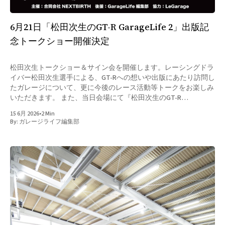
6月21日「松田次生のGT-R GarageLife 2」出版記
念トークショー開催決定
松田次生トークショー＆サイン会を開催します。レーシングドラ
イバー松田次生選手による、GT-Rへの想いや出版にあたり訪問し
たガレージについて、更に今後のレース活動等トークをお楽しみ
いただきます。 また、当日会場にて『松田次生のGT-R
GarageLife 2』をご購入いただいた方を対象に、サイン会・写真
15 6月 2026
•
2 Min
撮影を実施。会場購入特典として、GarageLifeオリジナルプレー
By:
ガレージライフ編集部
トをプレゼント。そして、出版記念今回のイベント限定
「NEXTBIRTH & GarageLifeコラボ Tシャツ」も数量限定にて販売
します。 GT-Rファンはもちろん、ガレージライフに興味のある
方もぜひご参加ください。 開催概要 日程：6月21日 日曜日トーク
ショー：14時開始（参加費無料） サイン会：トークショー終了
後（対象は当日会場で書籍をご購入いただいた方）会場：LE
GARAGE 住所：東京都港区六本木5-17-1 備考：イベント参加者へ
の書籍販売及びグッズの販売は13時より開始いたします。 主
催：合同会社NEXTBIRTH 後援：GarageLife編集部 協力：LE
GARAGE