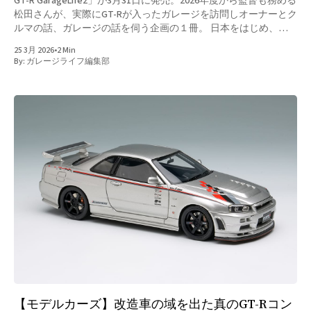
GT-R GarageLife2」が3月31日に発売。2026年度から監督も務める
松田さんが、実際にGT-Rが入ったガレージを訪問しオーナーとク
ルマの話、ガレージの話を伺う企画の１冊。 日本をはじめ、台
湾、タイ王国のGT-Rのガレージを収録。そしてSUPER GT2025の
25 3月 2026
•
2 Min
レースシーンもお届け。 スペシャル対談としてMINI GT、日下エ
By:
ガレージライフ編集部
ンジニアリング、REBDEZVOUSの社長との対談も収録。GT-Rファ
ンをはじめ、松田次生さんのファン、GarageLifeのファンまで楽
しめる内容の濃い１冊をお届けする。 Amazon.co.jp: 松田次生の
GT-R GarageLife2 (ＮＥＫＯ ＭＯＯＫ) : ガレージライフ編集部:
本Amazon.co.jp: 松田次生のGT-R GarageLife2 (ＮＥＫＯ ＭＯＯ
Ｋ) : ガレージライフ編集部: 本このブランドからこの著者から
【モデルカーズ】改造車の域を出た真のGT-Rコン