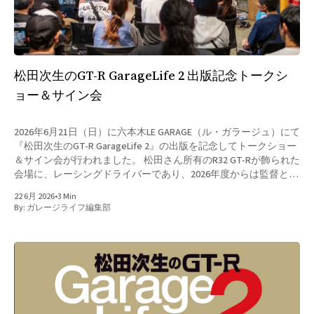
松田次生のGT-R GarageLife 2 出版記念トークシ
ョー＆サイン会
2026年6月21日（日）に六本木LE GARAGE（ル・ガラージュ）にて
『松田次生のGT-R GarageLife 2』の出版を記念してトークショー
＆サイン会が行われました。 松田さん所有のR32 GT-Rが飾られた
会場に、レーシングドライバーであり、2026年度からは監督とし
ても活動されている松田次生さんが登壇。熱心なファン垂涎のテ
22 6月 2026
•
3 Min
ーマで熱いトークが繰り広げられました。 松田さんのGT-Rへの
By:
ガレージライフ編集部
熱い思いから始まり、今回発売されたGT-R GarageLifeの撮影・取
材裏話、日本国内だけでなく、台湾やタイ王国まで実際に松田さ
んが足を運び、GT-Rオーナーのこだわりのガレージを訪問した際
のエピソードなど多くの貴重なお話が聞くことが出来ました。
また今年から監督としても活動されている、今後のレース活動や
監督としての意気込みも語られていました。 また6月18日が松田
さんのお誕生日という事もあり、サプライズとして今回のGT-R