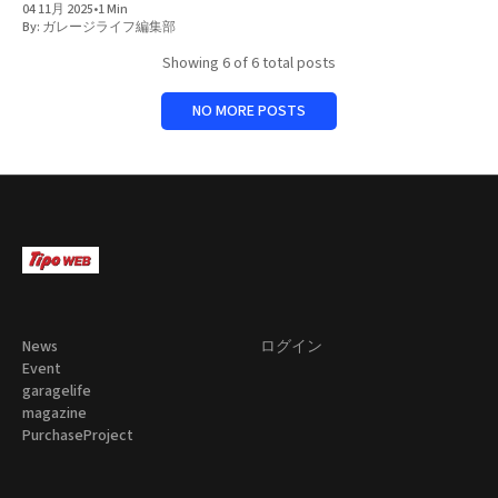
04 11月 2025
•
1 Min
By:
ガレージライフ編集部
Showing
6
of 6 total posts
NO MORE POSTS
News
ログイン
Event
garagelife
magazine
PurchaseProject