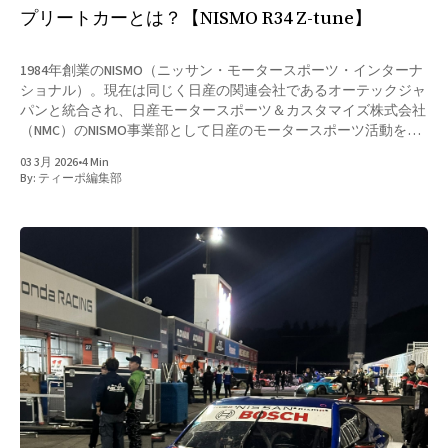
プリートカーとは？【NISMO R34 Z-tune】
1984年創業のNISMO（ニッサン・モータースポーツ・インターナ
ショナル）。現在は同じく日産の関連会社であるオーテックジャ
パンと統合され、日産モータースポーツ＆カスタマイズ株式会社
（NMC）のNISMO事業部として日産のモータースポーツ活動を支
える他、日産車のカタログ・グレードであるNISMOロードカーの
03 3月 2026
•
4 Min
プロデュースも行っている。 そんなNISMOだが、当初は日産のワ
By:
ティーポ編集部
ークスとしてモータースポーツ活動をメインとしており、それに
付随して市販車向けの競技用部品の企画・製造・販売を行ってい
た。1990年代中盤には改造車の車検に関する規制緩和が行われた
こともあり、競技用にとどまらず、一般の日産車ユーザーに向け
たサードパーティのパーツ＆アクセサリー・ブランドとしての知
名度を高めていった。 当初はどちらかと言えば、エアロパーツ
やタイヤ＆ホイールを交換する程度のドレスアップが主流だった
日本の改造車シーンだが、先の規制緩和の影響を受けて、単に車
高を落とすだけではなくハンドリングの向上を目指したサスペン
ション、きっちり制動させるためのブレーキ、パワーアップと扱
いやすさを両立したエンジンチューンな