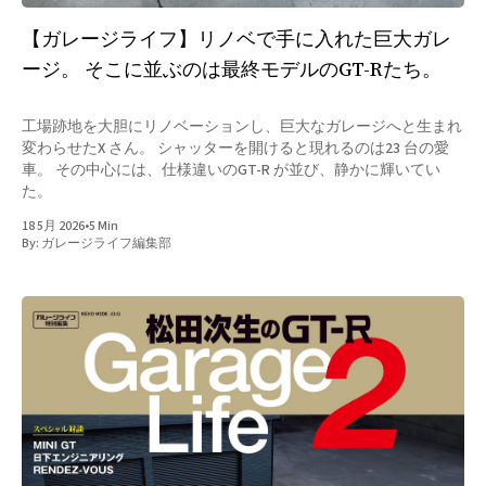
【ガレージライフ】リノベで手に入れた巨大ガレ
ージ。 そこに並ぶのは最終モデルのGT-Rたち。
工場跡地を大胆にリノベーションし、巨大なガレージへと生まれ
変わらせたX さん。 シャッターを開けると現れるのは23 台の愛
車。 その中心には、仕様違いのGT-R が並び、静かに輝いてい
た。
18 5月 2026
•
5 Min
By:
ガレージライフ編集部