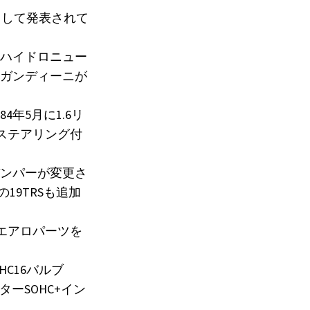
として発表されて
ハイドロニュー
ガンディーニが
年5月に1.6リ
ーステアリング付
バンパーが変更さ
19TRSも追加
ンとエアロパーツを
HC16バルブ
ッターSOHC+イン