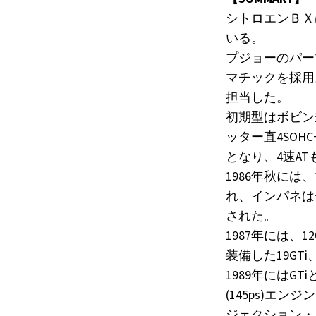
シトロエンＢＸ
いる。
プジョーのパー
マチックを採用
担当した。
初期型はボビン
ッター直4SOH
となり、4速A
1986年秋に
れ、インパネは
された。
1987年には、
装備した19GTi
1989年にはGT
(145ps)エン
ジェクション・エン