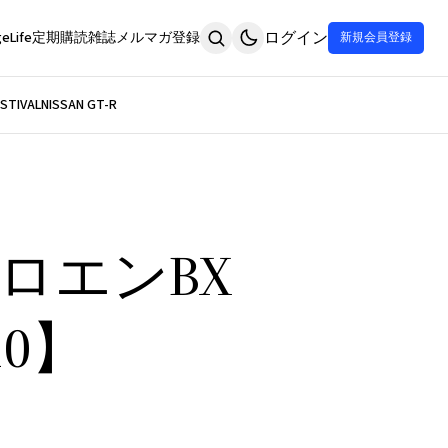
ログイン
eLife
定期購読
雑誌
メルマガ登録
新規会員登録
STIVAL
NISSAN GT-R
ロエンBX
10】