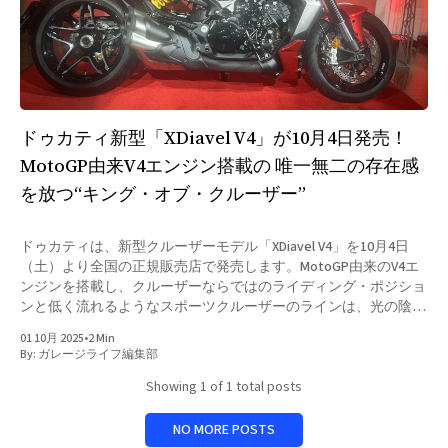
ドゥカティ新型「XDiavel V4」が10月4日発売！
MotoGP由来V4エンジン搭載の 唯一無二の存在感
を放つ“キング・オブ・クルーザー”
ドゥカティは、新型クルーザーモデル「XDiavel V4」を10月4日
（土）より全国の正規販売店で発売します。MotoGP由来のV4エ
ンジンを搭載し、クルーザーならではのライディング・ポジショ
ンと低く流れるようなスポーツクルーザーのラインは、光の陰影
によって際立ち、メカニカルなコンポーネントが圧倒的なパワー
01 10月 2025
•
2 Min
と先進技術を予感させます。XディアベルV4は、個性的なスタイ
By:
ガレージライフ編集部
ルのバイクを探しているライダーから、クルーザー愛好家、そし
てXディアベルの特徴となっているドラッグスターのパフォーマ
Showing
1
of 1 total posts
ンスに憧れているモーターサイクル・ファンを魅了するでしょ
う。 そのラインは、マッスルでありながらもエレガントです。
NO MORE POSTS
ライディング・ポジションは低くリラックスできますが、同時に