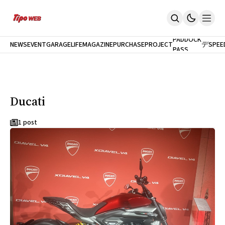
最
新
モ
PADDOCK
NEWS
EVENT
GARAGELIFE
MAGAZINE
PURCHASEPROJECT
デ
SPEE
PASS
Home
ル
News
試
イベント
乗
PaddockPASS
最新モデル試乗
Ducati
GarageLife
定期購読
雑誌
1 post
メルマガ登録
新規会員登録
ログイン