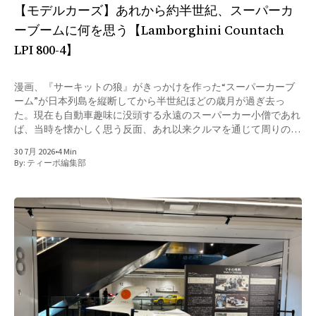
【モデルカーズ】あれから約半世紀、スーパーカ
ーブームに何を思う【Lamborghini Countach
LPI 800-4】
漫画、『サーキットの狼』がきっかけを作った“スーパーカーブ
ーム”が日本列島を縦断してから半世紀ほどの歳月が過ぎ去っ
た。現在も自動車趣味に没頭する永遠のスーパーカー小僧であれ
ば、当時を懐かしく思う反面、あれ以来クルマを通じて周りの誰
も彼もと盛り上がれる瞬間が訪れていないことに寂しさを覚える
30 7月 2026
•
4 Min
かもしれない。あの頃スーパーカーに夢中だった仲間たちはいっ
By:
ティーポ編集部
たいどこに行ってしまったのだろうか――。 スーパーカーブー
ム以降、自動車にまつわる流行として、強いて言えば1980年代後
半から1990年代前半にかけて、F1ブームというものがあった。そ
れこそ街を往くフツーのOLのお姉さま方であってもセナの名前く
らいは知っていたハズだ。しかし、あれはホンダの参戦と、それ
以上に分かりやすいドライバー同士の軋轢、人間模様が相互作用
してのことで、スーパーカーブーム時のクルマと言う“ハードウ
ェア”に皆が夢中になったのとはちょっと種類が違ったかもしれ
ない。 スーパーカーブームは外国車が対象でありながら、実は
日本固有の現象であったというのは良く知られるところ。無論、
王者フェラーリの365GT4BBや512BBに挑むチャレ