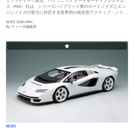
サプライヤーである、パナソニック オートモーティブシステム
ズ（PAS）社は、シリーズハイブリッド車のロードノイズとエン
ジンノイズの双方に対応する世界初の統合型アクティブ・ノイ
ズ・コントロール（ANC）を開発。新型日産エルグランドのXグ
03 8月 2026
•
2 Min
レードとGグレードの標準オーディオ仕様に量産車として初採用
By:
ティーポ編集部
となった。 このシステムは、車両走行時に車内に伝わる路面か
らの振動に起因するロードノイズおよびエンジンから伝達される
振動に起因するエンジンノイズをリアルタイムで低減するもの。
従来はロードノイズとエンジンノイズは、それぞれの周波数特性
に応じた異なる制御が必要とされ、特にロードノイズは、路面状
態や車速に応じて周波数や振幅が複雑に変化するランダムかつ広
帯域なノイズのため、リアルタイム制御が難しいとされてきた。
今回、新型エルグランドに搭載された技術では、広帯域の騒音に
対応可能なANCを開発したことで、走行条件に応じて変化するロ
ードノイズおよびエンジンノイズの騒音に柔軟に対応し、高精度
なノイズ低減が可能となり、車内の静粛性向上に貢献するとのこ
と。
NEWS