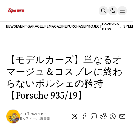
最
新
モ
PADDOCK
NEWS
EVENT
GARAGELIFE
MAGAZINE
PURCHASEPROJECT
デ
SPEE
PASS
Home
ル
News
試
イベント
乗
PaddockPASS
最新モデル試乗
【モデルカーズ】単なるオ
GarageLife
定期購読
マージュ＆コスプレに終わ
雑誌
メルマガ登録
らないポルシェの矜持
新規会員登録
【Porsche 935/19】
ログイン
27 1月 2026
•
4 Min
By:
ティーポ編集部