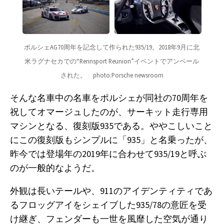
ポルシェAG70周年を記念して作られた935/19。2018年9月に北
米ラグナセカでの“Rennsport Reunion”イベントでアンベール
された。　photo:Porsche newsroom
そんな名車中の名車をポルシェが同社の70周年を
祝してオマージュしたのが、サーキット走行専用
マシンとなる、復刻版935である。ややこしいこと
にこの復刻版もシンプルに「935」と名乗ったが、
昨今では登場年の2019年に合わせて935/19と呼ぶ
のが一般的なようだ。
外観は長いテールや、911のアイデンティティであ
るフロッグアイをシェイブした935/78の意匠を受
け継ぎ、フェンダーも一世を風靡した空気が通り