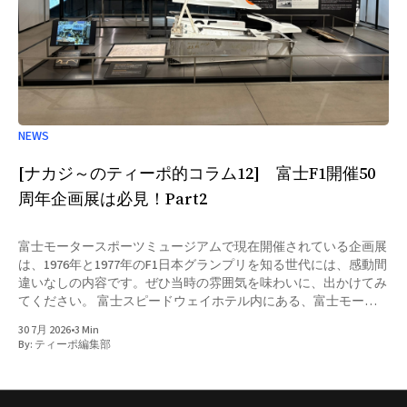
NEWS
[ナカジ～のティーポ的コラム12] 富士F1開催50
周年企画展は必見！Part2
富士モータースポーツミュージアムで現在開催されている企画展
は、1976年と1977年のF1日本グランプリを知る世代には、感動間
違いなしの内容です。ぜひ当時の雰囲気を味わいに、出かけてみ
てください。 富士スピードウェイホテル内にある、富士モータ
ースポーツミュージアムでは現在、「富士F1開催50周年企画展
30 7月 2026
•
3 Min
『知られざる あの、激闘』」
By:
ティーポ編集部
https://fujimotorsportsforest.jp/event/eoigo-1p1md9 が開催され
ています。先日GC Returnsのデモ走行の時に、ゆっくり見学させ
ていただきました。富士スピードウェイで「F1世界選手権 in