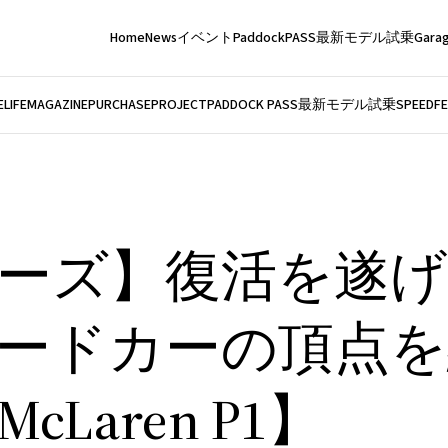
Home
News
イベント
PaddockPASS
最新モデル試乗
Garag
LIFE
MAGAZINE
PURCHASEPROJECT
PADDOCK PASS
最新モデル試乗
SPEEDFE
ーズ】復活を遂げ
ードカーの頂点を
Laren P1】