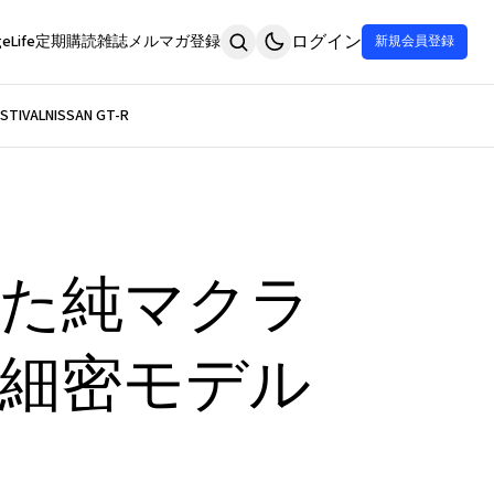
ログイン
eLife
定期購読
雑誌
メルマガ登録
新規会員登録
STIVAL
NISSAN GT-R
た純マクラ
細密モデル