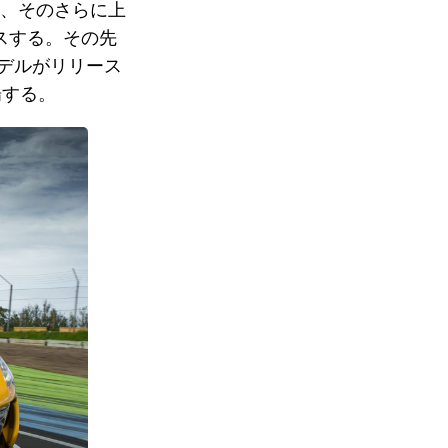
、そのさらに上
スする。その先
核モデルがリリース
場する。