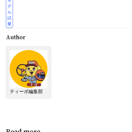
モ
デ
ル
試
乗
Author
ティーポ編集部
Read more