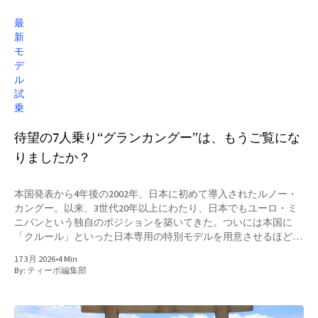
ーラは、ロータス70余年の歴史において「最後の内燃機関モデ
ル」として登場したことでも注目を集めた。 現在ロータスは、
最
スポーツモデルをイギリスで、それ以外のSUVやセダンといった
新
ライフスタイルモデルを中国で生産している。ジーリーグループ
モ
傘下となって以降、2019年には創立80周年へ向けた中長期計画
デ
「VISION80」を発表。その象徴としてハイパースポーツEVのエヴ
ル
ァイヤを送り出し、EVフルラインナップ構想を掲げた。しかし近
試
年は世界的なEV需要の伸び悩みもあり、計画の見直しが進められ
乗
ているのが実情だ。 そうした背景もあり、日本市場でもここ数
年
待望の7人乗り“グランカングー”は、もうご覧にな
りましたか？
本国発表から4年後の2002年、日本に初めて導入されたルノー・
カングー。以来、3世代20年以上にわたり、日本でもユーロ・ミ
ニバンという独自のポジションを築いてきた。ついには本国に
「クルール」といった日本専用の特別モデルを用意させるほどの
人気を獲得。優れたユーティリティと独創的なデザイン、そして
17 3月 2026
•
4 Min
道具としての使いやすさに加え、走りの評価が高いことも、その
By:
ティーポ編集部
支持を支えてきた理由のひとつだろう。 そんな日本におけるユ
ーロ・ミニバンのパイオニアも、気づけばこの5年ほどは販売台
数においてはシトロエン・ベルランゴの後塵を拝している。ステ