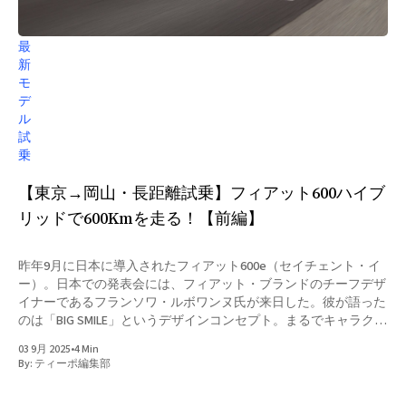
最
新
モ
デ
ル
試
乗
【東京→岡山・長距離試乗】フィアット600ハイブ
リッドで600Kmを走る！【前編】
昨年9月に日本に導入されたフィアット600e（セイチェント・イ
ー）。日本での発表会には、フィアット・ブランドのチーフデザ
イナーであるフランソワ・ルボワンヌ氏が来日した。彼が語った
のは「BIG SMILE」というデザインコンセプト。まるでキャラクタ
ーの顔を描くようにフロントフェイスを造形し、街で出会った瞬
03 9月 2025
•
4 Min
間に思わず笑顔になれる存在を目指したという。確かに、ヘッド
By:
ティーポ編集部
ライトやグリルの造形には柔らかさと親しみやすさがあり、愛嬌
を感じさせる。ボディ全体に対するボンネットの比率やリアハッ