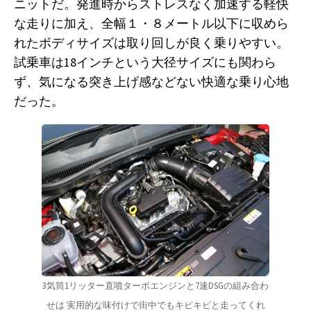
ニットだ。発進時からストレスなく加速する軽快
な走りに加え、全幅１・８メートル以下に収めら
れたボディサイズは取り回しが良く乗りやすい。
試乗車は18インチという大径サイズにも関わら
ず、気になる突き上げ感などない快適な乗り心地
だった。
3気筒1リッター直噴ターボエンジンと7速DSGの組み合わ
せは
実用的な味付けで街中でもキビキビと走ってくれ