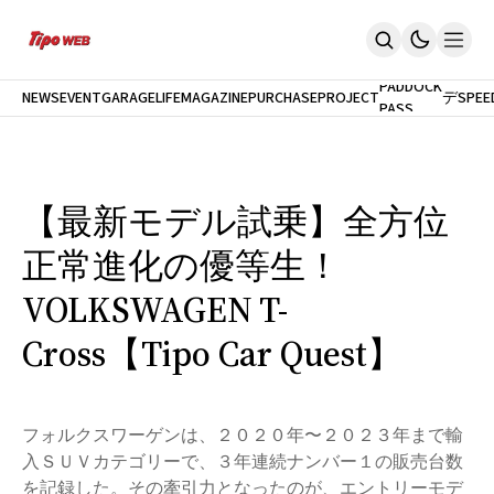
最
新
モ
PADDOCK
NEWS
EVENT
GARAGELIFE
MAGAZINE
PURCHASEPROJECT
デ
SPEE
PASS
Home
ル
News
試
イベント
乗
PaddockPASS
最新モデル試乗
【最新モデル試乗】全方位
GarageLife
定期購読
正常進化の優等生！
雑誌
メルマガ登録
VOLKSWAGEN T-
新規会員登録
Cross【Tipo Car Quest】
ログイン
フォルクスワーゲンは、２０２０年〜２０２３年まで輸
入ＳＵＶカテゴリーで、３年連続ナンバー１の販売台数
を記録した。その牽引力となったのが、エントリーモデ