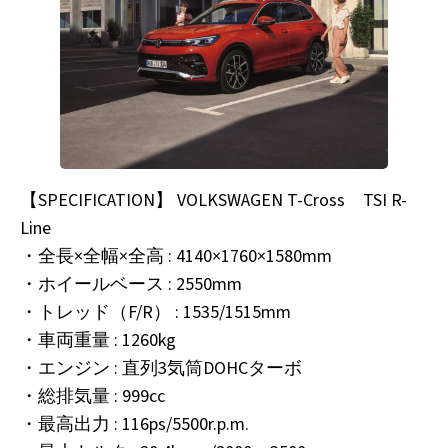
【SPECIFICATION】 VOLKSWAGEN T-Cross TSI R-
Line
・全長×全幅×全高 : 4140×1760×1580mm
・ホイールベース : 2550mm
・トレッド（F/R） : 1535/1515mm
・車両重量 : 1260kg
・エンジン : 直列3気筒DOHCターボ
・総排気量 : 999cc
・最高出力 : 116ps/5500r.p.m.