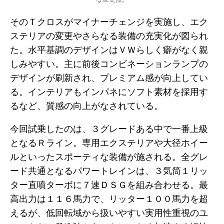
そのＴクロスがマイナーチェンジを実施し、エク
ステリアの変更やさらなる装備の充実化が図られ
た。水平基調のデザインはＶＷらしく癖がなく親
しみやすい。主に前後コンビネーションランプの
デザインが刷新され、プレミアム感が向上してい
る。インテリアもインパネにソフト素材を採用す
るなど、質感の向上がなされている。
今回試乗したのは、３グレードある中で一番上級
となるＲライン。専用エクステリアや大径ホイー
ルといったスポーティな装備が施される。全グレ
ード共通となるパワートレインは、３気筒１リッ
ター直噴ターボに７速ＤＳＧを組み合わせる。最
高出力は１１６馬力で、リッター１００馬力を超
えるが、低回転域から扱いやすい実用性重視のユ