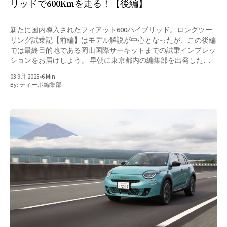
リッドで600Kmを走る！【後編】
新たに国内導入されたフィアット600ハイブリッド。ロングツー
リング試乗記【前編】はモデル解説が中心となったが、この後編
では最終目的地である岡山国際サーキットまでの試乗インプレッ
ションをお届けしよう。 早朝に東京都内の編集部を出発したも
のの、すぐに祝日・海の日を含む3連休の大渋滞に捕まってしま
03 9月 2025
•
6 Min
った。だがストップ＆ゴーの繰り返しでも、モーターのスムーズ
By:
ティーポ編集部
な発進のおかげでギクシャク感がなく、渋滞時特有のストレスを
感じさせない。アクセル操作によってエンジンへの切り替わりも
穏やかで違和感は少ない。さらにアダプティブ・クルーズ・コン
トロールを作動させれば、前走車に合わせて完全停止まで自動で
こなしてくれる。渋滞の長い首都高３号線から東名高速道路で
は、この装備のありがたさを改めて痛感した。 御殿場を過ぎて
渋滞を抜けると、ようやく高速巡航へ。アベレージ速度の高い第
二東名では基本はエンジン主体だが、必要に応じてモーターが加
勢し、加速に厚みを加える。6速DCTは節度あるシフトフィール
を持ち、パドルシフトでのマニュアル操作にもキビキビと応答。
追い越し車線での加速は軽快で、長距離移動に十分な余裕を感じ
させ