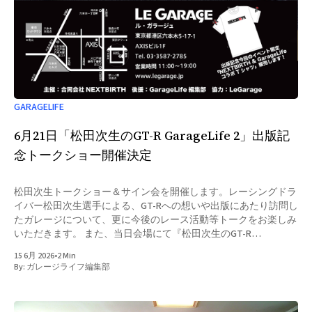
GARAGELIFE
6月21日「松田次生のGT-R GarageLife 2」出版記
念トークショー開催決定
松田次生トークショー＆サイン会を開催します。レーシングドラ
イバー松田次生選手による、GT-Rへの想いや出版にあたり訪問し
たガレージについて、更に今後のレース活動等トークをお楽しみ
いただきます。 また、当日会場にて『松田次生のGT-R
GarageLife 2』をご購入いただいた方を対象に、サイン会・写真
15 6月 2026
•
2 Min
撮影を実施。会場購入特典として、GarageLifeオリジナルプレー
By:
ガレージライフ編集部
トをプレゼント。そして、出版記念今回のイベント限定
「NEXTBIRTH & GarageLifeコラボ Tシャツ」も数量限定にて販売
します。 GT-Rファンはもちろん、ガレージライフに興味のある