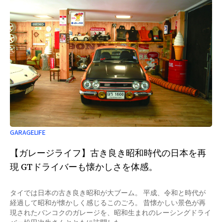
方もぜひご参加ください。 開催概要 日程：6月21日 日曜日トーク
ショー：14時開始（参加費無料） サイン会：トークショー終了
後（対象は当日会場で書籍をご購入いただいた方）会場：LE
GARAGE 住所：東京都港区六本木5-17-1 備考：イベント参加者へ
の書籍販売及びグッズの販売は13時より開始いたします。 主
催：合同会社NEXTBIRTH 後援：GarageLife編集部 協力：LE
GARAGE
GARAGELIFE
【ガレージライフ】古き良き昭和時代の日本を再
現 GTドライバーも懐かしさを体感。
タイでは日本の古き良き昭和が大ブーム。 平成、令和と時代が
経過して昭和が懐かしく感じるこのごろ。 昔懐かしい景色が再
現されたバンコクのガレージを、昭和生まれのレーシングドライ