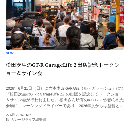
NEWS
松田次生のGT-R GarageLife 2 出版記念トークシ
ョー＆サイン会
2026年6月21日（日）に六本木LE GARAGE（ル・ガラージュ）にて
『松田次生のGT-R GarageLife 2』の出版を記念してトークショー
＆サイン会が行われました。 松田さん所有のR32 GT-Rが飾られた
会場に、レーシングドライバーであり、2026年度からは監督とし
ても活動されている松田次生さんが登壇。熱心なファン垂涎のテ
22 6月 2026
•
3 Min
ーマで熱いトークが繰り広げられました。 松田さんのGT-Rへの
By:
ガレージライフ編集部
熱い思いから始まり、今回発売されたGT-R GarageLifeの撮影・取
材裏話、日本国内だけでなく、台湾やタイ王国まで実際に松田さ