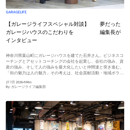
GARAGELIFE
【ガレージライフスペシャル対談】 夢だった
ガレージハウスのこだわりを 編集長が
インタビュー
神奈川県葉山町にガレージハウスを建てた石井さん。ビジネスコ
ーチングとアセットコーチングの会社を起業し、会社の強み、資
産の強み、そして人の強みを最大化したいと仲間達と突き進む。
「街の魅力は人の魅力」その考えは、社会貢献活動・地域ボラン
ティア活動で培われたという。「ボランティア活動で出会った人
27 7月 2026
•
9 Min
には飾らないでいられるので何でも相談でき勇気をもらえます」
By:
ガレージライフ編集部
と笑う。街づくりにも関心があり、ガレージハウスや資産のコン
サルティングも行う、『レジデンスサイト横浜町田』の企画・運
営に携わっている。