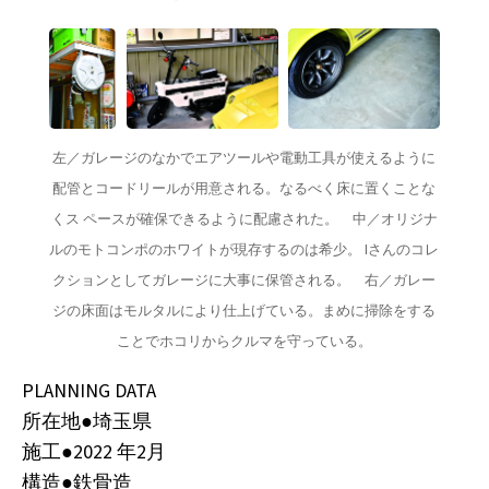
左／ガレージのなかでエアツールや電動工具が使えるように
配管とコードリールが用意される。なるべく床に置くことな
くス ペースが確保できるように配慮された。　中／オリジナ
ルのモトコンポのホワイトが現存するのは希少。 Iさんのコレ
クションとしてガレージに大事に保管される。　右／ガレー
ジの床面はモルタルにより仕上げている。まめに掃除をする
ことでホコリからクルマを守っている。
PLANNING DATA
所在地●埼玉県
施工●2022 年2月
構造●鉄骨造