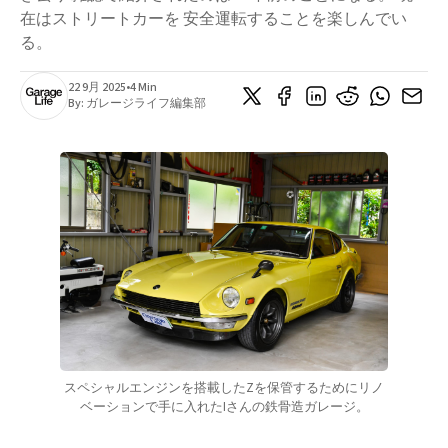
在はストリートカーを 安全運転することを楽しんでい
る。
22 9月 2025
•
4 Min
By:
ガレージライフ編集部
スペシャルエンジンを搭載したZを保管するためにリノ
ベーションで手に入れたIさんの鉄骨造ガレージ。