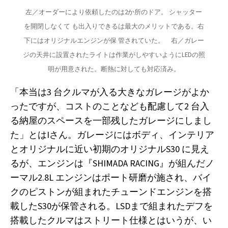
左／オーダーにより依頼したのは2か所のドア。 シャッター
を開閉しなくて も出入りできるは最大のメリットである。右
下にはオリジナルエンジンが保 管されていた。　右／ガレー
ジの天井に設置されたライトは作業がしやすいようにLEDの照
明が用意された。断熱に対しても対応済み。
「本当は3 台クルマが入る大きなガレージがよか
ったですが、コストのことなども配慮して2 台入
る納屋のスペースを一部残したガレージにしまし
た」とはIさん。ガレージにはボディ、インテリア
とオリジナルに近い初期のオリジナルS30 に見え
るが、エンジンは『SHIMADA RACING』が組んだノ
ーマル2.8L エンジンはポート研磨が施され、バイ
クのピストンが組まれたチューンドエンジンを搭
載したS30が保管される。LSDまで組まれたデフを
搭載したクルマはストリート仕様とはいうが、い