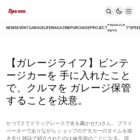
最
新
モ
PADDOCK
NEWS
EVENT
GARAGELIFE
MAGAZINE
PURCHASEPROJECT
デ
SPEE
PASS
Home
ル
News
試
イベント
乗
PaddockPASS
最新モデル試乗
【ガレージライフ】ビンテ
GarageLife
定期購読
ージカーを 手に入れたこと
雑誌
メルマガ登録
で、クルマを ガレージ保管
新規会員登録
することを決意。
ログイン
かつてZ でドラッグレースで名を轟かせたIさん。 プライ
ベーターでありながら ショップのデモカーのタイムを抜
き去り 雑誌で紹介されたのは38 年前のことになる。 現