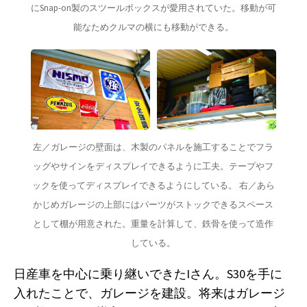
にSnap-on製のスツールボックスが愛用されていた。移動が可
能なためクルマの横にも移動ができる。
左／ガレージの壁面は、木製のパネルを施工することでフラ
ッグやサインをディスプレイできるように工夫。テープやフ
ックを使ってディスプレイできるようにしている。 右／あら
かじめガレージの上部にはパーツがストックできるスペース
として棚が用意された。重量を計算して、鉄骨を使って造作
している。
日産車を中心に乗り継いできたIさん。S30を手に
入れたことで、ガレージを建設。将来はガレージ