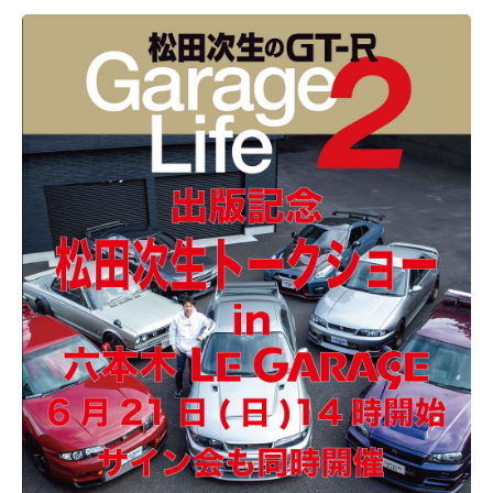
んが足を運び、GT-Rオーナーのこだわりのガレージを訪問した際
のエピソードなど多くの貴重なお話が聞くことが出来ました。
また今年から監督としても活動されている、今後のレース活動や
監督としての意気込みも語られていました。 また6月18日が松田
さんのお誕生日という事もあり、サプライズとして今回のGT-R
GarageLifeの表紙が印刷されたケーキの贈呈も！ トークショー終
了後、当日会場で対象書籍を購入した方を対象にサイン会が実施
されました。 会場