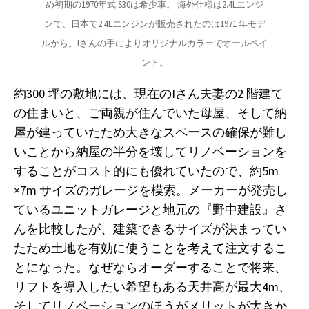
め初期の1970年式 S30は希少車。 海外仕様は2.4Lエンジ
ンで、日本で2.4Lエンジンが販売されたのは1971 年モデ
ルから。Iさんの手によりオリジナルカラーでオールペイ
ント。
約300 坪の敷地には、現在のIさん夫妻の2 階建て
の住まいと、ご両親が住んでいた母屋、そして納
屋が建っていたため大きなスペースの確保が難し
いことから納屋の半分を壊してリノベーションを
することがコスト的にも優れていたので、約5m
×7m サイズのガレージを模索。メーカーが発売し
ているユニットガレージと地元の『野中建設』さ
んを比較したが、建築できるサイズが決まってい
たため土地を有効に使うことを考えて注文するこ
とになった。なぜならオーダーすることで将来、
リフトを導入したい希望もある天井高が最大4m、
そしてリノベーションのほうがメリットが大きか