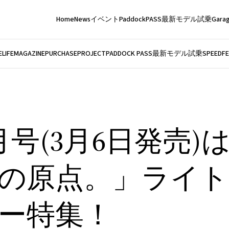
Home
News
イベント
PaddockPASS
最新モデル試乗
Garag
LIFE
MAGAZINE
PURCHASEPROJECT
PADDOCK PASS
最新モデル試乗
SPEEDFE
月号(3月6日発売)
の原点。」ライト
ー特集！