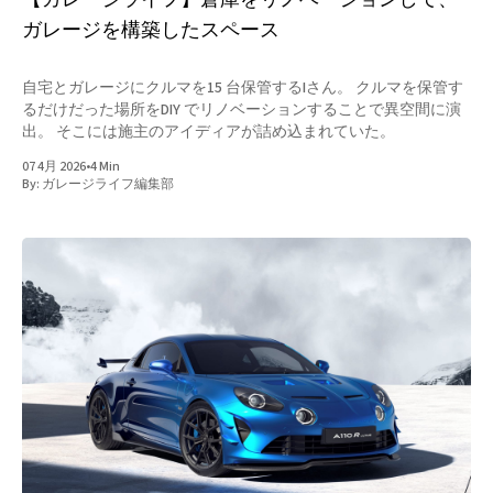
ガレージを構築したスペース
自宅とガレージにクルマを15 台保管するIさん。 クルマを保管す
るだけだった場所をDIY でリノベーションすることで異空間に演
出。 そこには施主のアイディアが詰め込まれていた。
07 4月 2026
•
4 Min
By:
ガレージライフ編集部