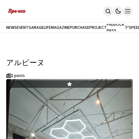
最
新
モ
PADDOCK
NEWS
EVENT
GARAGELIFE
MAGAZINE
PURCHASEPROJECT
デ
SPEE
PASS
Home
ル
News
試
イベント
乗
PaddockPASS
最新モデル試乗
アルピーヌ
GarageLife
定期購読
雑誌
2 posts
メルマガ登録
新規会員登録
ログイン