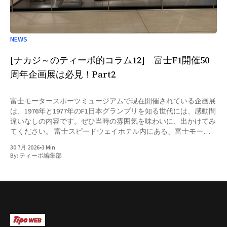
NEWS
[ナカジ～のティーポ的コラム12] 富士F1開催50
周年企画展は必見！Part2
富士モータースポーツミュージアムで現在開催されている企画展
は、1976年と1977年のF1日本グランプリを知る世代には、感動間
違いなしの内容です。ぜひ当時の雰囲気を味わいに、出かけてみ
てください。 富士スピードウェイホテル内にある、富士モータ
ースポーツミュージアムでは現在、「富士F1開催50周年企画展
30 7月 2026
•
3 Min
『知られざる あの、激闘』」
By:
ティーポ編集部
https://fujimotorsportsforest.jp/event/eoigo-1p1md9 が開催され
ています。先日GC Returnsのデモ走行の時に、ゆっくり見学させ
ていただきました。富士スピードウェイで「F1世界選手権 in
Japan(日本GP)」が初めて開催された1976年から、今年で50周年
ということで、当時活躍した車両を始め、様々なものが展示され
ています。Part2の今回は、1974～75年のF1ヨーロッパラウンド
に挑戦した、マキF101についてご紹介しましょう。 マキF1につ