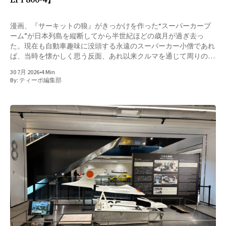
漫画、『サーキットの狼』がきっかけを作った“スーパーカーブ
ーム”が日本列島を縦断してから半世紀ほどの歳月が過ぎ去っ
た。現在も自動車趣味に没頭する永遠のスーパーカー小僧であれ
ば、当時を懐かしく思う反面、あれ以来クルマを通じて周りの誰
も彼もと盛り上がれる瞬間が訪れていないことに寂しさを覚える
30 7月 2026
•
4 Min
かもしれない。あの頃スーパーカーに夢中だった仲間たちはいっ
By:
ティーポ編集部
たいどこに行ってしまったのだろうか――。 スーパーカーブー
ム以降、自動車にまつわる流行として、強いて言えば1980年代後
半から1990年代前半にかけて、F1ブームというものがあった。そ
れこそ街を往くフツーのOLのお姉さま方であってもセナの名前く
らいは知っていたハズだ。しかし、あれはホンダの参戦と、それ
以上に分かりやすいドライバー同士の軋轢、人間模様が相互作用
してのことで、スーパーカーブーム時のクルマと言う“ハードウ
ェア”に皆が夢中になったのとはちょっと種類が違ったかもしれ
ない。 スーパーカーブームは外国車が対象でありながら、実は
日本固有の現象であったというのは良く知られるところ。無論、
王者フェラーリの365GT4BBや512BBに挑むチャレ