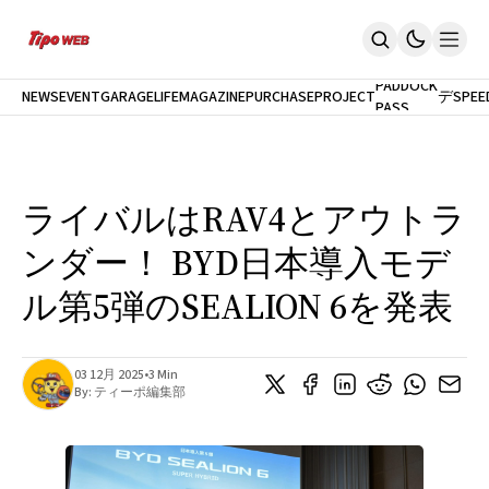
最
新
モ
PADDOCK
NEWS
EVENT
GARAGELIFE
MAGAZINE
PURCHASEPROJECT
デ
SPEE
PASS
Home
ル
News
試
イベント
乗
PaddockPASS
最新モデル試乗
ライバルはRAV4とアウトラ
GarageLife
定期購読
ンダー！ BYD日本導入モデ
雑誌
メルマガ登録
ル第5弾のSEALION 6を発表
新規会員登録
ログイン
03 12月 2025
•
3 Min
By:
ティーポ編集部