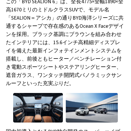
この「BYD SEALION 6」は、全長4775×全幅1890×全
高1670ミリのミドルクラスSUVで、モデル名
「SEALION＝アシカ」の通りBYD海洋シリーズに共
通するシャープで存在感のあるOcean X Faceデザイ
ンを採用。ブラック基調にブラウンを組み合わせ
たインテリアには、15.6インチ高精細ディスプレ
イを備えた最新インフォテインメントシステムを
搭載し、前後ともヒーター／ベンチレーション付
き電動スポーツシートやステアリングヒーター、
遮音ガラス、ワンタッチ開閉式パノラミックサン
ルーフといった充実ぶりだ。