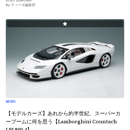
03 8月 2026
•
2 Min
レードとGグレードの標準オーディオ仕様に量産車として初採用
By:
ティーポ編集部
となった。 このシステムは、車両走行時に車内に伝わる路面か
らの振動に起因するロードノイズおよびエンジンから伝達される
振動に起因するエンジンノイズをリアルタイムで低減するもの。
従来はロードノイズとエンジンノイズは、それぞれの周波数特性
に応じた異なる制御が必要とされ、特にロードノイズは、路面状
態や車速に応じて周波数や振幅が複雑に変化するランダムかつ広
帯域なノイズのため、リアルタイム制御が難しいとされてきた。
今回、新型エルグランドに搭載された技術では、広帯域の騒音に
対応可能なANCを開発したことで、走行条件に応じて変化するロ
ードノイズおよびエンジンノイズの騒音に柔軟に対応し、高精度
なノイズ低減が可能となり、車内の静粛性向上に貢献するとのこ
と。
NEWS
【モデルカーズ】あれから約半世紀、スーパーカ
ーブームに何を思う【Lamborghini Countach
LPI 800-4】