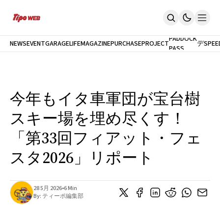
最
新
モ
PADDOCK
NEWS
EVENT
GARAGELIFE
MAGAZINE
PURCHASEPROJECT
デ
SPEE
PASS
Home
ル
News
試
イベント
乗
PaddockPASS
最新モデル試乗
今年もイタ車軍団が宝台樹
GarageLife
定期購読
スキー場を埋め尽くす！
雑誌
メルマガ登録
「第33回フィアット・フェ
新規会員登録
スタ2026」リポート
ログイン
28 5月 2026
•
6 Min
By:
ティーポ編集部