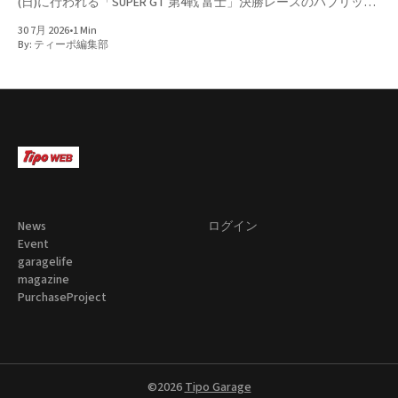
(日)に行われる「SUPER GT 第4戦 富士」決勝レースのパブリック
ビューイングを開催する。併せてレーシングドライバーの平手晃
30 7月 2026
•
1 Min
平選手と余郷 敦選手を迎えたトークショーや、キッズ向けのバ
By:
ティーポ編集部
ルーンアートを実施するとともに、ボッシュ本社に隣接するボッ
シュ ホール1階のギャラリーにて「Bosch × SUPER GT 写真展」も
開催するとのこと。 【イベント概要】 SUPER GT 第4戦 パブリッ
クビューイング at ボッシュ本社 supported by J SPORTS 開催日
時： 2026年8月2日（日）12:30～16:30（12:00開場）※予定 12:30
～ トークショー 13:
News
ログイン
Event
garagelife
magazine
PurchaseProject
©2026
Tipo Garage