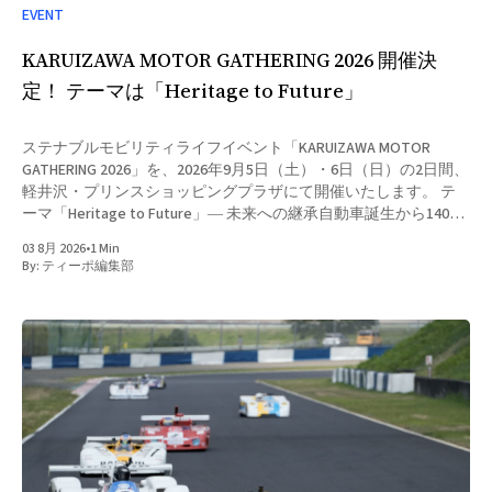
EVENT
KARUIZAWA MOTOR GATHERING 2026 開催決
定！ テーマは「Heritage to Future」
ステナブルモビリティライフイベント「KARUIZAWA MOTOR
GATHERING 2026」を、2026年9月5日（土）・6日（日）の2日間、
軽井沢・プリンスショッピングプラザにて開催いたします。 テ
ーマ「Heritage to Future」― 未来への継承自動車誕生から140年
目の現在地。軽井沢モーターギャザリング2026では、「Heritage
03 8月 2026
•
1 Min
to Future（未来への継承）」をテーマに掲げ、文化としてのクル
By:
ティーポ編集部
マを表現してまいります。 「サステナブルで多様なモビリティ
ライフ!! 過去〜現在〜そして未来ヘリテージに触れ、心躍らせる
未来へ」を全体コンセプトとし、自動車の歩んできた歴史と、こ
れから向かう未来の姿を一堂にお楽しみいただけるイベントで
す。 イベント内容 会場では、各種環境対応車両をはじめとする
新型車両の展示および試乗会、ヴィンテージ車両の展示、そして
モビリティを通じたライフスタイル提案（アウトドア・ペット・
ゴルフなど）を予定しております。 ご来場のお子さまから大人
まで、それぞれの視点でさまざまな楽しみ方をしていただけるイ
ベントとなっております。